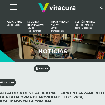
PLATAFORMA
SOLICITAR
TRANSPARENCIA
GESTIÓN ABIERTA
Ley del Lobby
INFORMACIÓN
ACTIVA
Panel de ingresos,
Ley de
Ley de
gastos y personal
Saltar al contenido
Transparencia
Transparencia
NOTICIAS
Imprimir
Escuchar
ALCALDESA DE VITACURA PARTICIPA EN LANZAMIENTO
DE PLATAFORMA DE MOVILIDAD ELÉCTRICA,
REALIZADO EN LA COMUNA