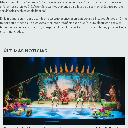
Merino señaló que “tenemos 17 autos eléctricos operando en Vitacura, en el desarrollo de
diferentes servicios (…). Además, estamos trayendo un piloto de un camión eléctrico, para el
servicio de recolección de basura”.
En la inauguración -donde también estuvo presente la embajadora de Estados Unidos en Chile,
Benardette Meehan- la alcaldesa Merino cerró afirmando que “el auto eléctrico no sólo es
bueno para el medio ambiente, sino que reduce el ruido y tiene otros beneficios, que aportan a
una mejor ciudad.
ÚLTIMAS NOTICIAS