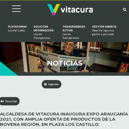
PLATAFORMA
SOLICITAR
TRANSPARENCIA
GESTIÓN ABIERTA
Ley del Lobby
INFORMACIÓN
ACTIVA
Panel de ingresos,
Ley de
Ley de
gastos y personal
Saltar al contenido
Transparencia
Transparencia
NOTICIAS
Imprimir
Escuchar
ALCALDESA DE VITACURA INAUGURA EXPO ARAUCANÍA
2021, CON AMPLIA OFERTA DE PRODUCTOS DE LA
NOVENA REGIÓN, EN PLAZA LOS CASTILLO