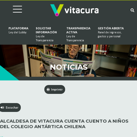
PLATAFORMA
SOLICITAR
TRANSPARENCIA
GESTIÓN ABIERTA
Ley del Lobby
INFORMACIÓN
ACTIVA
Panel de ingresos,
Ley de
Ley de
gastos y personal
Saltar al contenido
Transparencia
Transparencia
NOTICIAS
Imprimir
Escuchar
ALCALDESA DE VITACURA CUENTA CUENTO A NIÑOS
DEL COLEGIO ANTÁRTICA CHILENA