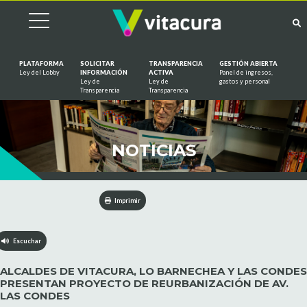
PLATAFORMA
SOLICITAR
TRANSPARENCIA
GESTIÓN ABIERTA
Ley del Lobby
INFORMACIÓN
ACTIVA
Panel de ingresos,
Ley de
Ley de
gastos y personal
Saltar al contenido
Transparencia
Transparencia
NOTICIAS
Imprimir
Escuchar
ALCALDES DE VITACURA, LO BARNECHEA Y LAS CONDES
PRESENTAN PROYECTO DE REURBANIZACIÓN DE AV.
LAS CONDES