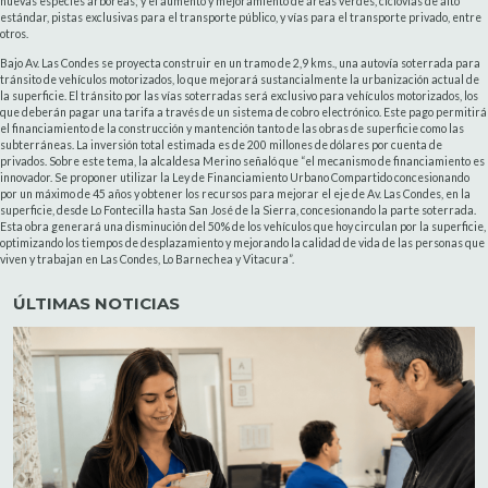
nuevas especies arbóreas; y el aumento y mejoramiento de áreas verdes, ciclovías de alto
estándar, pistas exclusivas para el transporte público, y vías para el transporte privado, entre
otros.
Bajo Av. Las Condes se proyecta construir en un tramo de 2,9 kms., una autovía soterrada para
tránsito de vehículos motorizados, lo que mejorará sustancialmente la urbanización actual de
la superficie. El tránsito por las vías soterradas será exclusivo para vehículos motorizados, los
que deberán pagar una tarifa a través de un sistema de cobro electrónico. Este pago permitirá
el financiamiento de la construcción y mantención tanto de las obras de superficie como las
subterráneas. La inversión total estimada es de 200 millones de dólares por cuenta de
privados. Sobre este tema, la alcaldesa Merino señaló que “el mecanismo de financiamiento es
innovador. Se proponer utilizar la Ley de Financiamiento Urbano Compartido concesionando
por un máximo de 45 años y obtener los recursos para mejorar el eje de Av. Las Condes, en la
superficie, desde Lo Fontecilla hasta San José de la Sierra, concesionando la parte soterrada.
Esta obra generará una disminución del 50% de los vehículos que hoy circulan por la superficie,
optimizando los tiempos de desplazamiento y mejorando la calidad de vida de las personas que
viven y trabajan en Las Condes, Lo Barnechea y Vitacura”.
ÚLTIMAS NOTICIAS