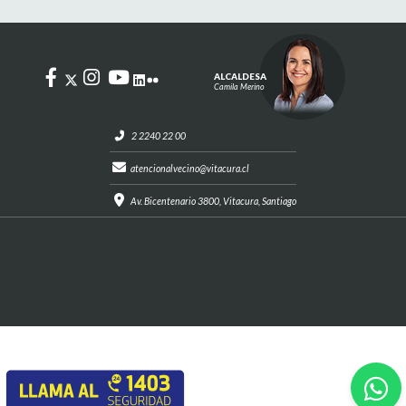
ALCALDESA
Camila Merino
2 2240 22 00
atencionalvecino@vitacura.cl
Av. Bicentenario 3800, Vitacura, Santiago