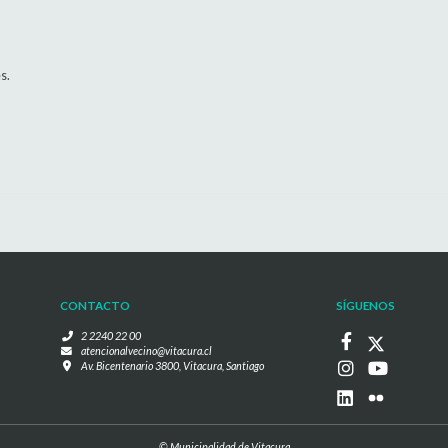
s.
CONTACTO
SÍGUENOS
2 2240 22 00
atencionalvecino@vitacura.cl
Av. Bicentenario 3800, Vitacura, Santiago
© Municipalidad de Vitacura