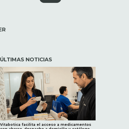
ER
ÚLTIMAS NOTICIAS
Vitabotica facilita el acceso a medicamentos
con ahorro, despacho a domicilio y catálogo