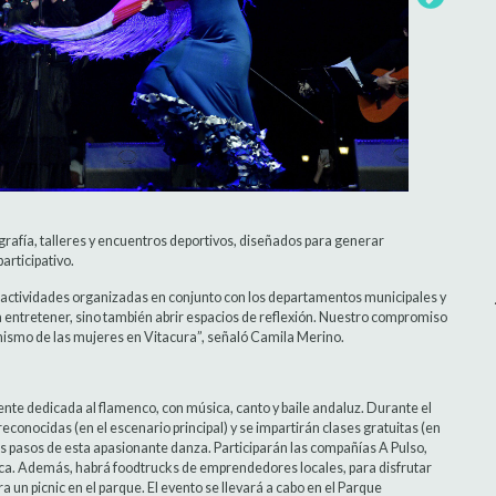
afía, talleres y encuentros deportivos, diseñados para generar
articipativo.
as actividades organizadas en conjunto con los departamentos municipales y
a entretener, sino también abrir espacios de reflexión. Nuestro compromiso
gonismo de las mujeres en Vitacura”, señaló Camila Merino.
nte dedicada al flamenco, con música, canto y baile andaluz. Durante el
conocidas (en el escenario principal) y se impartirán clases gratuitas (en
os pasos de esta apasionante danza. Participarán las compañías A Pulso,
ca. Además, habrá foodtrucks de emprendedores locales, para disfrutar
 un picnic en el parque. El evento se llevará a cabo en el Parque