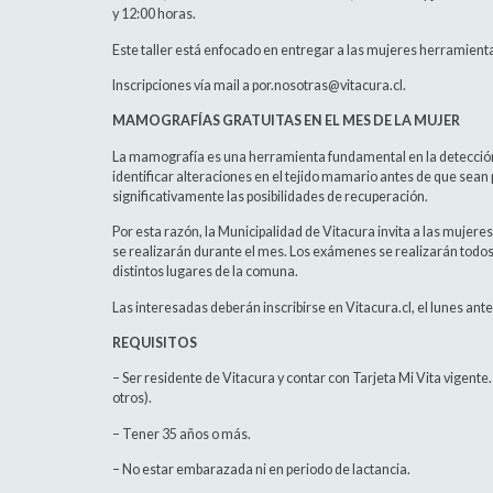
y 12:00 horas.
Este taller está enfocado en entregar a las mujeres herramient
Inscripciones vía mail a por.nosotras@vitacura.cl.
MAMOGRAFÍAS GRATUITAS EN EL MES DE LA MUJER
La mamografía es una herramienta fundamental en la detecció
identificar alteraciones en el tejido mamario antes de que sean
significativamente las posibilidades de recuperación.
Por esta razón, la Municipalidad de Vitacura invita a las mujere
se realizarán durante el mes. Los exámenes se realizarán todos l
distintos lugares de la comuna.
Las interesadas deberán inscribirse en Vitacura.cl, el lunes ant
REQUISITOS
– Ser residente de Vitacura y contar con Tarjeta Mi Vita vigente. 
otros).
– Tener 35 años o más.
– No estar embarazada ni en periodo de lactancia.