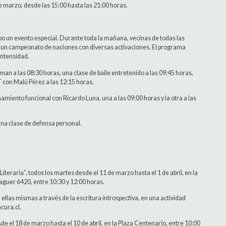
de marzo, desde las 15:00 hasta las 21:00 horas.
bo un evento especial. Durante toda la mañana, vecinas de todas las
y un campeonato de naciones con diversas activaciones. El programa
intensidad.
an a las 08:30 horas, una clase de baile entretenido a las 09:45 horas,
T con Malú Pérez a las 12:15 horas.
namiento funcional con Ricardo Luna, una a las 09:00 horas y la otra a las
una clase de defensa personal.
iteraria”, todos los martes desde el 11 de marzo hasta el 1 de abril, en la
aguer 6420, entre 10:30 y 12:00 horas.
 ellas mismas a través de la escritura introspectiva, en una actividad
cura.cl.
de el 18 de marzo hasta el 10 de abril, en la Plaza Centenario, entre 10:00