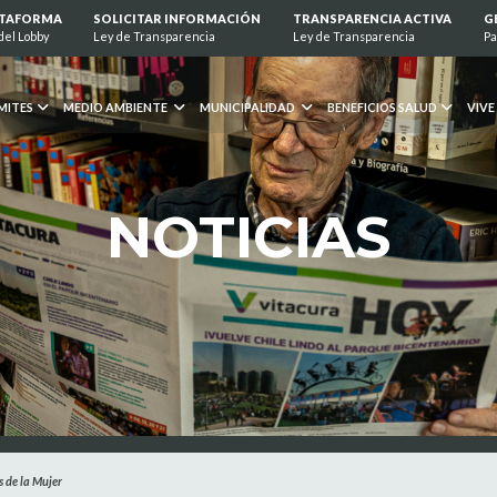
ATAFORMA
SOLICITAR INFORMACIÓN
TRANSPARENCIA ACTIVA
G
del Lobby
Ley de Transparencia
Ley de Transparencia
Pa
MITES
MEDIO AMBIENTE
MUNICIPALIDAD
BENEFICIOS SALUD
VIVE
NOTICIAS
s de la Mujer