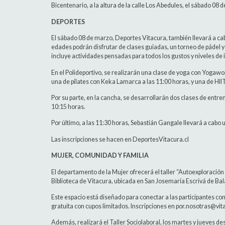
Bicentenario, a la altura de la calle Los Abedules, el sábado 08 
DEPORTES
El sábado 08 de marzo, Deportes Vitacura, también llevará a ca
edades podrán disfrutar de clases guiadas, un torneo de pádel 
incluye actividades pensadas para todos los gustos y niveles de 
En el Polideportivo, se realizarán una clase de yoga con Yogawom
una de pilates con Keka Lamarca a las 11:00 horas, y una de HII
Por su parte, en la cancha, se desarrollarán dos clases de entre
10:15 horas.
Por último, a las 11:30 horas, Sebastián Gangale llevará a cabo 
Las inscripciones se hacen en DeportesVitacura.cl
MUJER, COMUNIDAD Y FAMILIA
El departamento de la Mujer ofrecerá el taller “Autoexploración L
Biblioteca de Vitacura, ubicada en San Josemaría Escrivá de Bal
Este espacio está diseñado para conectar a las participantes con
gratuita con cupos limitados. Inscripciones en por.nosotras@vita
Además, realizará el Taller Sociolaboral, los martes y jueves des