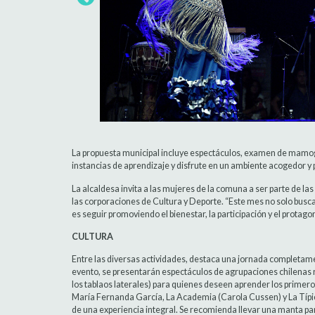
La propuesta municipal incluye espectáculos, examen de mamogr
instancias de aprendizaje y disfrute en un ambiente acogedor y p
La alcaldesa invita a las mujeres de la comuna a ser parte de l
las corporaciones de Cultura y Deporte. “Este mes no solo busc
es seguir promoviendo el bienestar, la participación y el prota
CULTURA
Entre las diversas actividades, destaca una jornada completame
evento, se presentarán espectáculos de agrupaciones chilenas re
los tablaos laterales) para quienes deseen aprender los primer
María Fernanda García, La Academia (Carola Cussen) y La Típi
de una experiencia integral. Se recomienda llevar una manta para