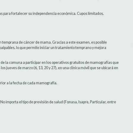
as para fortalecer su independencia económica. Cupos limitados.
n temprana de cáncer de mama. Gracias a este examen, es posible
 palpables, lo que permite iniciar un tratamiento temprano y mejora
s de la comuna a participar en los operativos gratuitos de mamografías que
os jueves de marzo (6, 13, 20 y 27), en una clínica móvil que se ubicará en
erior a la fecha de cada mamografía.
No importa el tipo de previsión de salud (Fonasa, Isapre, Particular, entre