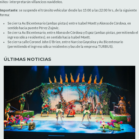
niños- interpretarán villancicos navideños.
Importante
: se suspende el tránsito vehicular desde las 15:00 a las 22:00 hrs., de la siguiente
forma:
Se cierra Av. Bicentenario (ambas pistas) entre Isabel Montt y Alonso de Córdova, en
sentido hacia puente Pérez Zujovic.
Se cierra Av. Bicentenario, entre Alonso de Córdova y Espoz (ambas pistas, permitiendo el
ingreso sólo a residentes), en sentido hacia Isabel Montt.
Se cierra calle Coronel John O´Brien, entre Narciso Goycolea y Av. Bicentenario
(permitiendo el ingreso sólo a residentes y bus de la empresa TURBUS).
ÚLTIMAS NOTICIAS