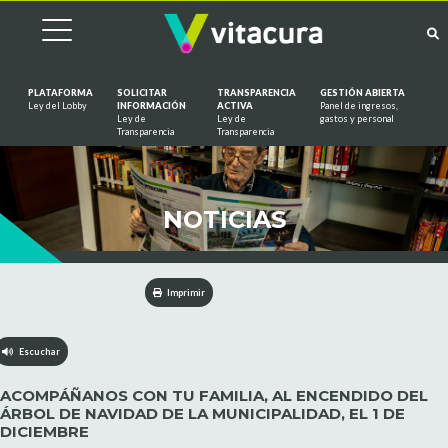
PLATAFORMA
SOLICITAR
TRANSPARENCIA
GESTIÓN ABIERTA
Ley del Lobby
INFORMACIÓN
ACTIVA
Panel de ingresos,
Ley de
Ley de
gastos y personal
Saltar al contenido
Transparencia
Transparencia
NOTICIAS
Imprimir
Escuchar
ACOMPÁÑANOS CON TU FAMILIA, AL ENCENDIDO DEL
ÁRBOL DE NAVIDAD DE LA MUNICIPALIDAD, EL 1 DE
DICIEMBRE