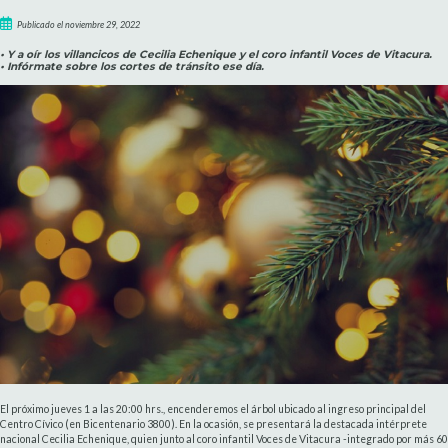
Publicado el noviembre 29, 2022
• Y a oír los villancicos de Cecilia Echenique y el coro infantil Voces de Vitacura.
• Infórmate sobre los cortes de tránsito ese día.
El próximo jueves 1 a las 20:00 hrs., encenderemos el árbol ubicado al ingreso principal del
Centro Cívico (en Bicentenario 3800). En la ocasión, se presentará la destacada intérprete
nacional Cecilia Echenique, quien junto al coro infantil Voces de Vitacura -integrado por más 60