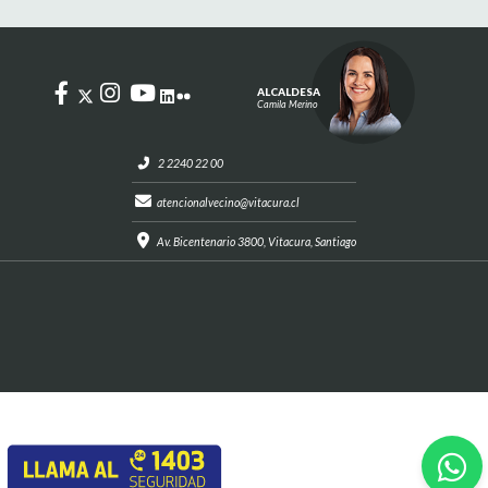
ALCALDESA
Camila Merino
2 2240 22 00
atencionalvecino@vitacura.cl
Av. Bicentenario 3800, Vitacura, Santiago