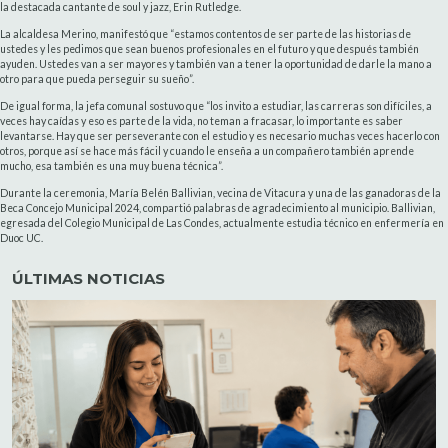
la destacada cantante de soul y jazz, Erin Rutledge.
La alcaldesa Merino, manifestó que “estamos contentos de ser parte de las historias de
ustedes y les pedimos que sean buenos profesionales en el futuro y que después también
ayuden. Ustedes van a ser mayores y también van a tener la oportunidad de darle la mano a
otro para que pueda perseguir su sueño”.
De igual forma, la jefa comunal sostuvo que “los invito a estudiar, las carreras son difíciles, a
veces hay caídas y eso es parte de la vida, no teman a fracasar, lo importante es saber
levantarse. Hay que ser perseverante con el estudio y es necesario muchas veces hacerlo con
otros, porque así se hace más fácil y cuando le enseña a un compañero también aprende
mucho, esa también es una muy buena técnica”.
Durante la ceremonia, María Belén Ballivian, vecina de Vitacura y una de las ganadoras de la
Beca Concejo Municipal 2024, compartió palabras de agradecimiento al municipio. Ballivian,
egresada del Colegio Municipal de Las Condes, actualmente estudia técnico en enfermería en
Duoc UC.
ÚLTIMAS NOTICIAS