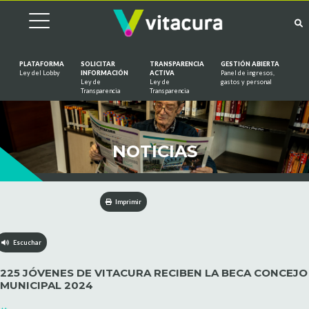
PLATAFORMA
SOLICITAR
TRANSPARENCIA
GESTIÓN ABIERTA
Ley del Lobby
INFORMACIÓN
ACTIVA
Panel de ingresos,
Ley de
Ley de
gastos y personal
Saltar al contenido
Transparencia
Transparencia
NOTICIAS
Imprimir
Escuchar
225 JÓVENES DE VITACURA RECIBEN LA BECA CONCEJO
MUNICIPAL 2024