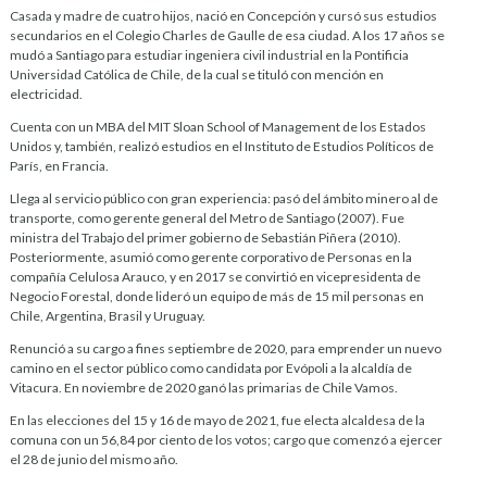
Casada y madre de cuatro hijos, nació en Concepción y cursó sus estudios
secundarios en el Colegio Charles de Gaulle de esa ciudad. A los 17 años se
mudó a Santiago para estudiar ingeniera civil industrial en la Pontificia
Universidad Católica de Chile, de la cual se tituló con mención en
electricidad.
Cuenta con un MBA del MIT Sloan School of Management de los Estados
Unidos y, también, realizó estudios en el Instituto de Estudios Políticos de
París, en Francia.
Llega al servicio público con gran experiencia: pasó del ámbito minero al de
transporte, como gerente general del Metro de Santiago (2007). Fue
ministra del Trabajo del primer gobierno de Sebastián Piñera (2010).
Posteriormente, asumió como gerente corporativo de Personas en la
compañía Celulosa Arauco, y en 2017 se convirtió en vicepresidenta de
Negocio Forestal, donde lideró un equipo de más de 15 mil personas en
Chile, Argentina, Brasil y Uruguay.
Renunció a su cargo a fines septiembre de 2020, para emprender un nuevo
camino en el sector público como candidata por Evópoli a la alcaldía de
Vitacura. En noviembre de 2020 ganó las primarias de Chile Vamos.
En las elecciones del 15 y 16 de mayo de 2021, fue electa alcaldesa de la
comuna con un 56,84 por ciento de los votos; cargo que comenzó a ejercer
el 28 de junio del mismo año.