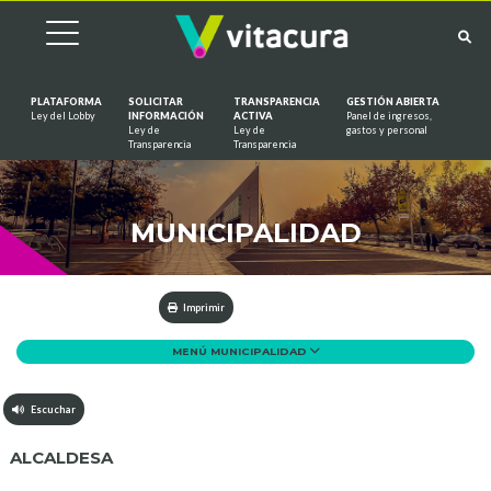
PLATAFORMA
SOLICITAR
TRANSPARENCIA
GESTIÓN ABIERTA
Ley del Lobby
INFORMACIÓN
ACTIVA
Panel de ingresos,
Ley de
Ley de
gastos y personal
Saltar al contenido
Transparencia
Transparencia
MUNICIPALIDAD
Imprimir
MENÚ MUNICIPALIDAD
Escuchar
ALCALDESA