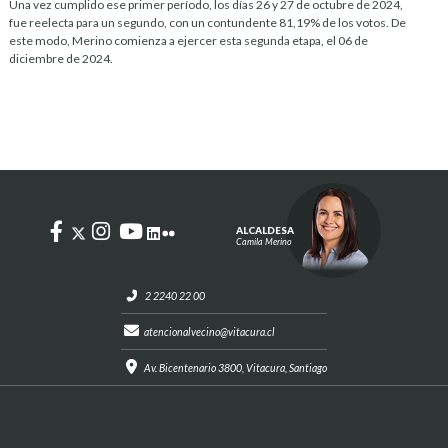
Una vez cumplido ese primer período, los días 26 y 27 de octubre de 2024,
fue reelecta para un segundo, con un contundente 81,19% de los votos. De
este modo, Merino comienza a ejercer esta segunda etapa, el 06 de
diciembre de 2024.
ALCALDESA
Camila Merino
2 2240 22 00
atencionalvecino@vitacura.cl
Av. Bicentenario 3800, Vitacura, Santiago