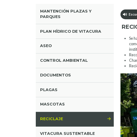
MANTENCIÓN PLAZAS Y
Escuc
PARQUES
RECI
PLAN HÍDRICO DE VITACURA
Se h
como
ASEO
inst
Reco
CONTROL AMBIENTAL
Char
Reci
DOCUMENTOS
PLAGAS
MASCOTAS
RECICLAJE
VITACURA SUSTENTABLE