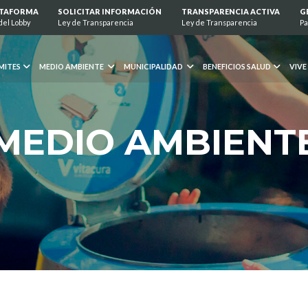
ATAFORMA
SOLICITAR INFORMACIÓN
TRANSPARENCIA ACTIVA
G
del Lobby
Ley de Transparencia
Ley de Transparencia
Pa
MITES
MEDIO AMBIENTE
MUNICIPALIDAD
BENEFICIOS SALUD
VIVE
MEDIO AMBIENT