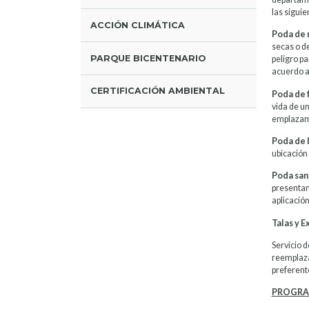
las siguie
ACCIÓN CLIMÁTICA
Poda de
secas o de
PARQUE BICENTENARIO
peligro pa
acuerdo a 
CERTIFICACIÓN AMBIENTAL
Poda de 
vida de un
emplazami
Poda de 
ubicación 
Poda san
presentan
aplicació
Talas y 
Servicio d
reemplaza
preferent
PROGRA