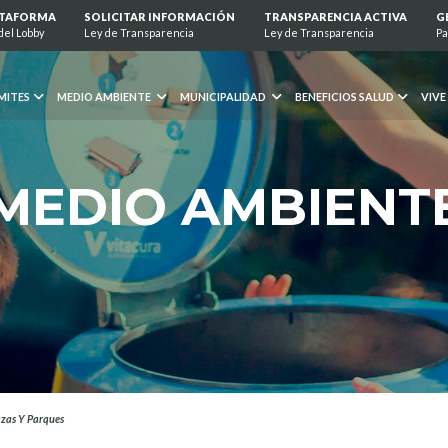
ATAFORMA
SOLICITAR INFORMACIÓN
TRANSPARENCIA ACTIVA
G
del Lobby
Ley de Transparencia
Ley de Transparencia
Pa
MITES
MEDIO AMBIENTE
MUNICIPALIDAD
BENEFICIOS SALUD
VIVE
MEDIO AMBIENT
zas Y Parques