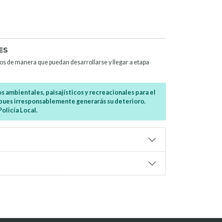
ES
tados de manera que puedan desarrollarse y llegar a etapa
s ambientales, paisajísticos y recreacionales para el
, pues irresponsablemente generarás su deterioro.
olicía Local.