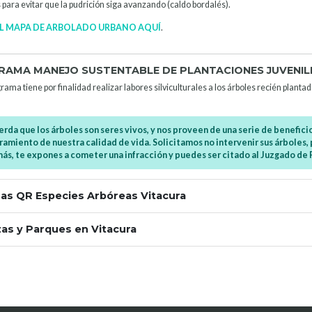
para evitar que la pudrición siga avanzando (caldo bordalés).
EL MAPA DE ARBOLADO URBANO AQUÍ
.
AMA MANEJO SUSTENTABLE DE PLANTACIONES JUVENIL
rama tiene por finalidad realizar labores silviculturales a los árboles recién plan
rda que los árboles son seres vivos, y nos proveen de una serie de beneficio
amiento de nuestra calidad de vida
.
Solicitamos no intervenir sus árboles
s, te expones a cometer una infracción y puedes ser citado al Juzgado de P
has QR Especies Arbóreas Vitacura
zas y Parques en Vitacura