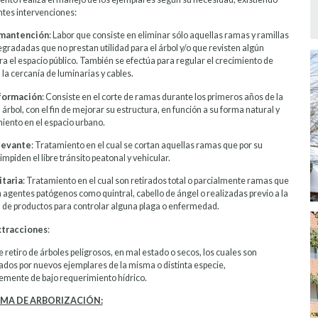
ntes intervenciones:
 mantención
: Labor que consiste en eliminar sólo aquellas ramas y ramillas
gradadas que no prestan utilidad para el árbol y/o que revisten algún
ra el espacio público. También se efectúa para regular el crecimiento de
la cercanía de luminarias y cables.
formación
: Consiste en el corte de ramas durante los primeros años de la
 árbol, con el fin de mejorar su estructura, en función a su forma natural y
ento en el espacio urbano.
levante
: Tratamiento en el cual se cortan aquellas ramas que por su
impiden el libre tránsito peatonal y vehicular.
itaria
: Tratamiento en el cual son retirados total o parcialmente ramas que
 agentes patógenos como quintral, cabello de ángel o realizadas previo a la
n de productos para controlar alguna plaga o enfermedad.
Extracciones
:
e retiro de árboles peligrosos, en mal estado o secos, los cuales son
dos por nuevos ejemplares de la misma o distinta especie,
emente de bajo requerimiento hídrico.
MA DE ARBORIZACIÓN: