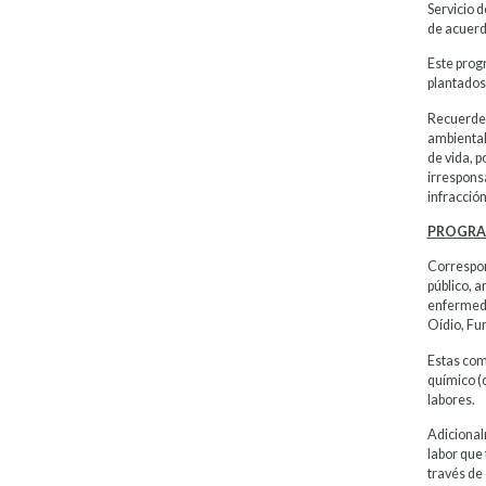
Servicio 
de acuerd
Este progr
plantados
Recuerde 
ambientale
de vida, p
irrespons
infracción
PROGRA
Correspon
público, a
enfermeda
Oídio, Fum
Estas com
químico (c
labores.
Adicional
labor que
través de 