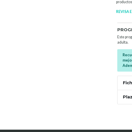
productos 
REVISA 
PROGR
Este prog
adulta.
Recue
mejor
Ademá
Fic
Pla