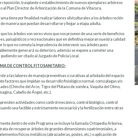
de reposición, trasplante o establecimiento de nuevos ejemplares arbóreos
o al Plan Director de Arborización de la Comuna de Vitacura.
ama tiene por finalidad realizar labores silviculturales a los árboles recién
 de manera que puedan desarrollarse y llegar a etapa adulta.
que los árboles son seres vivos que nos proveen de una serie de beneficios
s, paisajísticos y recreacionales que en definitiva mejoran nuestra calidad
or lo que no cometa la imprudencia de intervenir sus árboles pues
ablemente generará su deterioro, además se expone a cometer una
 pudiendo ser citado al Juzgado de Policía Local.
MA DE CONTROL FITOSANITARIO:
de a las labores de manejo preventivas o curativas al arbolado del espacio
nte factores que impidan su desarrollo fisiológico normal, como plagas y/o
des (Chinche del Arce, Tigre del Plátano de sombra, Vaquita del Olmo,
agina, Cabello de Ángel, etc.).
prenden actividades como control mecánico, control biológico, control
uando sea factible y estrictamente necesario) y la fertilización entre otras
mente dentro de este Programa se incluye la llamada Ortopedia Arborea,
 trata de recuperar árboles de grandes dimensiones o patrimoniales, a
elementos físicos metálicos (abrazaderas, postes, etc.) o aplicación de