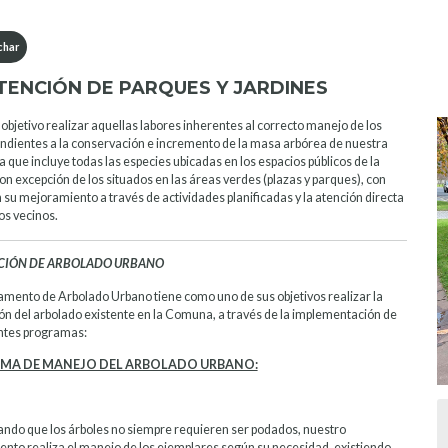
har
ENCIÓN DE PARQUES Y JARDINES
objetivo realizar aquellas labores inherentes al correcto manejo de los
endientes a la conservación e incremento de la masa arbórea de nuestra
 que incluye todas las especies ubicadas en los espacios públicos de la
n excepción de los situados en las áreas verdes (plazas y parques), con
 su mejoramiento a través de actividades planificadas y la atención directa
os vecinos.
IÓN DE ARBOLADO URBANO
amento de Arbolado Urbano tiene como uno de sus objetivos realizar la
n del arbolado existente en la Comuna, a través de la implementación de
entes programas:
MA DE MANEJO DEL ARBOLADO URBANO:
ndo que los árboles no siempre requieren ser podados, nuestro
nto realiza el manejo de los ejemplares según su necesidad, existiendo