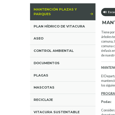
MANTENCIÓN PLAZAS Y
Escuc
PARQUES
MANT
PLAN HÍDRICO DE VITACURA
Tiene por 
árboles t
ASEO
comuna, la
comuna co
CONTROL AMBIENTAL
énfasis en
de nuestr
DOCUMENTOS
MANTENC
PLAGAS
El Depart
mantenció
los sigui
MASCOTAS
PROGRA
RECICLAJE
Podas:
Considera
VITACURA SUSTENTABLE
departame