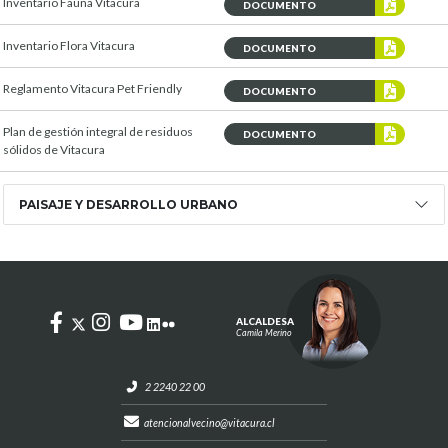
Inventario Fauna Vitacura
DOCUMENTO
Inventario Flora Vitacura
DOCUMENTO
Reglamento Vitacura Pet Friendly
DOCUMENTO
Plan de gestión integral de residuos
DOCUMENTO
sólidos de Vitacura
PAISAJE Y DESARROLLO URBANO
ALCALDESA
Camila Merino
2 2240 22 00
atencionalvecino@vitacura.cl