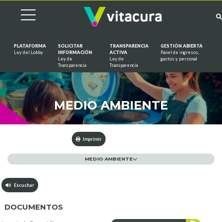
PLATAFORMA
SOLICITAR
TRANSPARENCIA
GESTIÓN ABIERTA
Ley del Lobby
INFORMACIÓN
ACTIVA
Panel de ingresos,
Ley de
Ley de
gastos y personal
Saltar al contenido
Transparencia
Transparencia
MEDIO AMBIENTE
Imprimir
MEDIO AMBIENTE
Escuchar
DOCUMENTOS