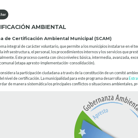
har
IFICACIÓN AMBIENTAL
a de Certificación Ambiental Municipal (SCAM)
ema integral de carácter voluntario, que permite a los municipios instalarse en el 
la infraestructura, el personal, los procedimientos internos y los servicios que pres
almente. Este proceso cuenta con cinco niveles: básica, intermedia, avanzada, exc
 comunal (etapa apresto-implementación-consolidación).
onsidera la participación ciudadana a través de la constitución de un comité amb
el nivel de certificación. La municipalidad para este programa desarrolla una
Estra
dar de manera sistemática los principales conflictos o situaciones ambientales, pr