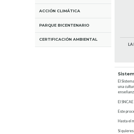
ACCIÓN CLIMÁTICA
PARQUE BICENTENARIO
CERTIFICACIÓN AMBIENTAL
LA
Sistem
El Sistem
una cultur
enseñanza
El SNCAE b
Este proce
Hasta el 
Si quieres