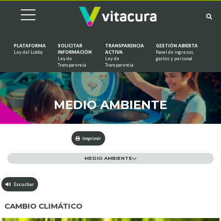
PLATAFORMA
SOLICITAR
TRANSPARENCIA
GESTIÓN ABIERTA
Ley del Lobby
INFORMACIÓN
ACTIVA
Panel de ingresos,
Ley de
Ley de
gastos y personal
Saltar al contenido
Transparencia
Transparencia
MEDIO AMBIENTE
Imprimir
MEDIO AMBIENTE
Escuchar
CAMBIO CLIMÁTICO