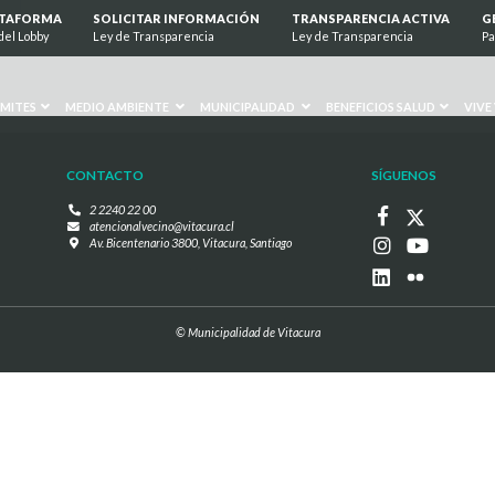
zaga
ATAFORMA
SOLICITAR INFORMACIÓN
TRANSPARENCIA ACTIVA
G
del Lobby
Ley de Transparencia
Ley de Transparencia
Pa
MITES
MEDIO AMBIENTE
MUNICIPALIDAD
BENEFICIOS SALUD
VIVE
CONTACTO
SÍGUENOS
2 2240 22 00
atencionalvecino@vitacura.cl
Av. Bicentenario 3800, Vitacura, Santiago
© Municipalidad de Vitacura